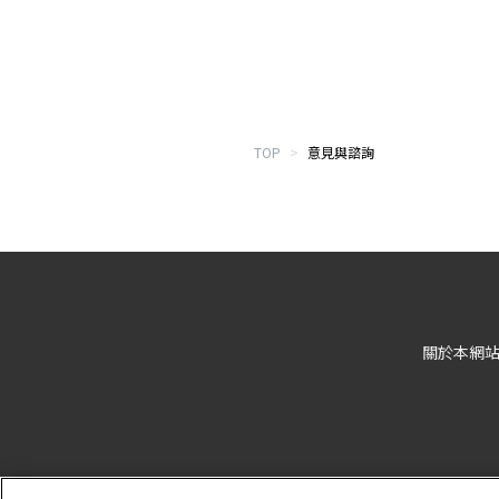
TOP
>
意見與諮詢
關於本網