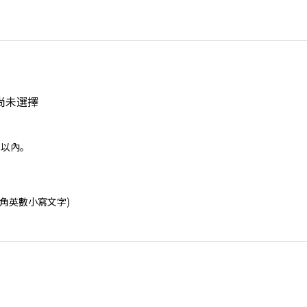
尚未選擇
B以內。
輸入半角英數小寫文字)