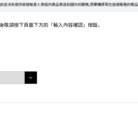
目前並沒有提供直接幫客人把店內商品寄送到國外的服務,想要購買現在店裡販售的商品
完後敬請按下頁面下方的「輸入內容確認」按鈕。