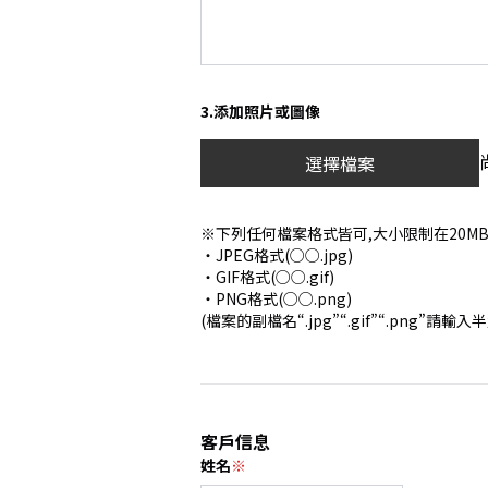
3.添加照片或圖像
選擇檔案
※下列任何檔案格式皆可,大小限制在20M
・JPEG格式(○○.jpg)
・GIF格式(○○.gif)
・PNG格式(○○.png)
(檔案的副檔名“.jpg”“.gif”“.png”請
客戶信息
姓名
※