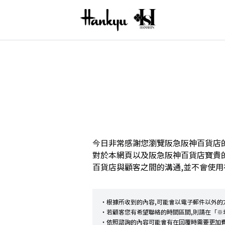
今日非常感謝您瀏覽阪急阪神百貨店
對於本網頁以及阪急阪神百貨店寶貴
百貨店與顧客之間的溝通,並不會使用
・根據所收到的內容,可能會以電子郵件以外的
・若顧客您有希望聯絡的時間區間,則請在「※
・依照諮詢的內容可能會有在回覆時需要更加費