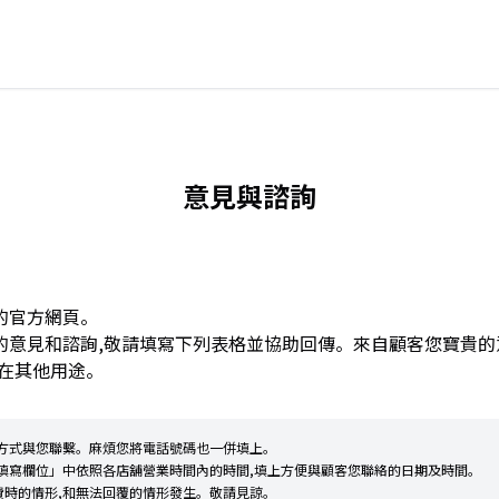
意見與諮詢
的官方網頁。
的意見和諮詢,敬請填寫下列表格並協助回傳。來自顧客您寶貴的
在其他用途。
方式與您聯繫。麻煩您將電話號碼也一併填上。
填寫欄位」中依照各店舖營業時間內的時間,填上方便與顧客您聯絡的日期及時間。
時的情形,和無法回覆的情形發生。敬請見諒。