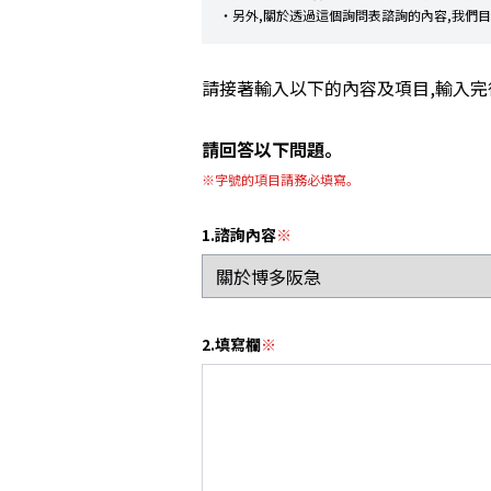
・另外,關於透過這個詢問表諮詢的內容,我們
請接著輸入以下的內容及項目,輸入
請回答以下問題。
※字號的項目請務必填寫。
1.諮詢內容
※
2.填寫欄
※